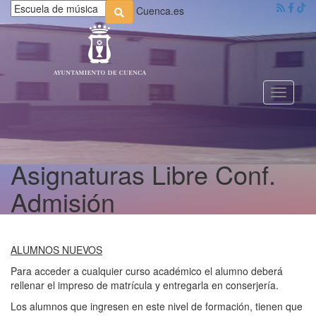
Cuenca.es
Toggle
navigati
Asignaturas Libre Conf.
Admisión
ALUMNOS NUEVOS
Para acceder a cualquier curso académico el alumno deberá
rellenar el impreso de matrícula y entregarla en conserjería.
Los alumnos que ingresen en este nivel de formación, tienen que